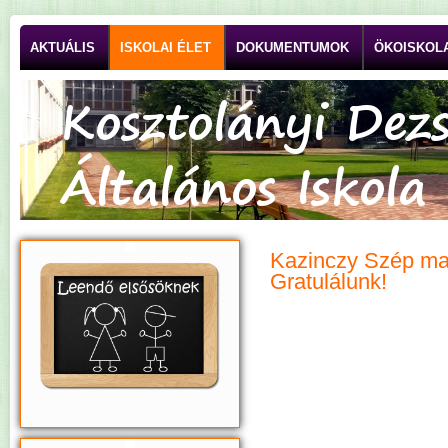
AKTUÁLIS
ISKOLAI ÉLET
DOKUMENTUMOK
ÖKOISKOL
Kazinczy Szép mag
Gratulálunk!