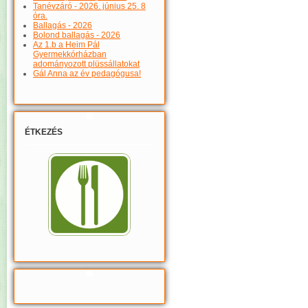
Tanévzáró - 2026. június 25. 8
óra.
Ballagás - 2026
Bolond ballagás - 2026
Az 1.b a Heim Pál
Gyermekkórházban
adományozott plüssállatokat
Gál Anna az év pedagógusa!
ÉTKEZÉS