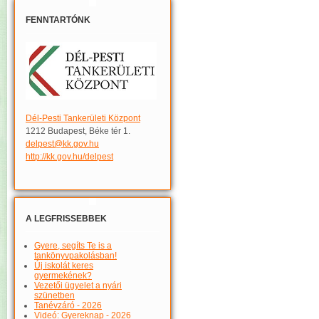
FENNTARTÓNK
Dél-Pesti Tankerületi Központ
1212 Budapest, Béke tér 1.
delpest@kk.gov.hu
http://kk.gov.hu/delpest
A LEGFRISSEBBEK
Gyere, segíts Te is a
tankönyvpakolásban!
Új iskolát keres
gyermekének?
Vezetői ügyelet a nyári
szünetben
Tanévzáró - 2026
Videó: Gyereknap - 2026