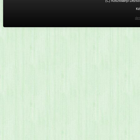
(C) Kosztolányi Dezső 
Ké
des