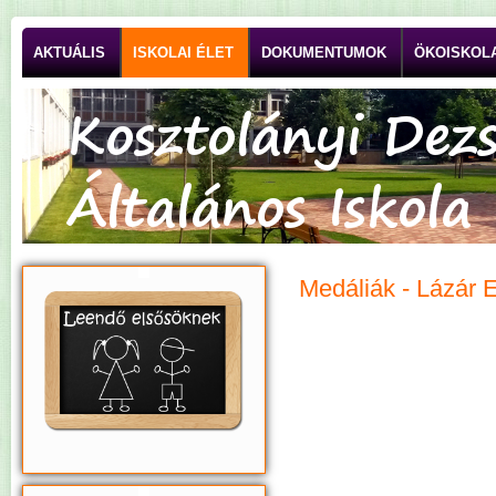
AKTUÁLIS
ISKOLAI ÉLET
DOKUMENTUMOK
ÖKOISKOL
Medáliák - Lázár 