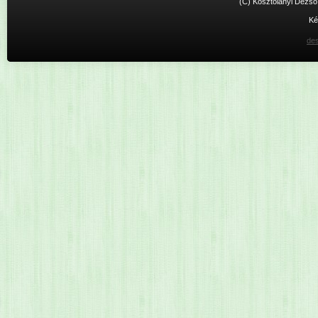
(C) Kosztolányi Dezső 
Ké
des