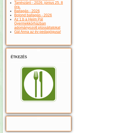
Tanévzáró - 2026. június 25. 8
óra.
Ballagás - 2026
Bolond ballagás - 2026
Az 1.b a Heim Pál
Gyermekkórházban
adományozott plüssállatokat
Gál Anna az év pedagógusa!
ÉTKEZÉS