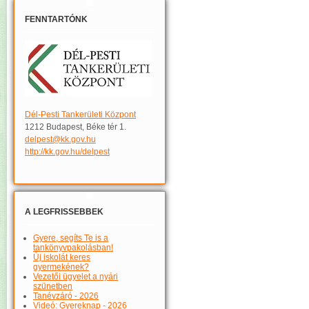
FENNTARTÓNK
Dél-Pesti Tankerületi Központ
1212 Budapest, Béke tér 1.
delpest@kk.gov.hu
http://kk.gov.hu/delpest
A LEGFRISSEBBEK
Gyere, segíts Te is a
tankönyvpakolásban!
Új iskolát keres
gyermekének?
Vezetői ügyelet a nyári
szünetben
Tanévzáró - 2026
Videó: Gyereknap - 2026